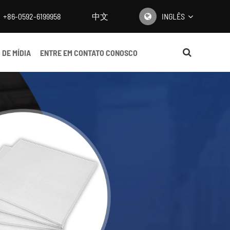
+86-0592-6199958
中文
INGLÊS
English
 DE MÍDIA
ENTRE EM CONTATO CONOSCO
日本語
한국어
français
Deutsch
Español
italiano
русский