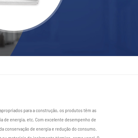
português
العربية
Türkçe
 apropriados para a construção, os produtos têm as
omia de energia, etc. Com excelente desempenho de
 da conservação de energia e redução do consumo.
r ou materiais de isolamento térmico, como venal, O