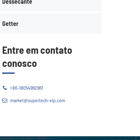
Dessecante
Getter
Entre em contato
conosco
+86-18054992961
market@supertech-vip.com