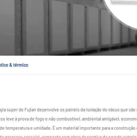
stico & térmico
ogia super de Fujian desenvolve os painéis da isolação do vácuo que são
peso leve à prova de fogo e não combustível, ambiental amigável, econ
 de temperatura e umidade, É um material importante para a construção
de processo especial, composto com placa decorativa de parede exterio