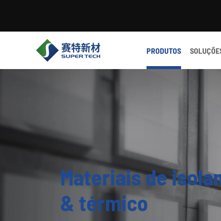
PRODUTOS
SOLUÇÕE
Materiais de isol
& térmico