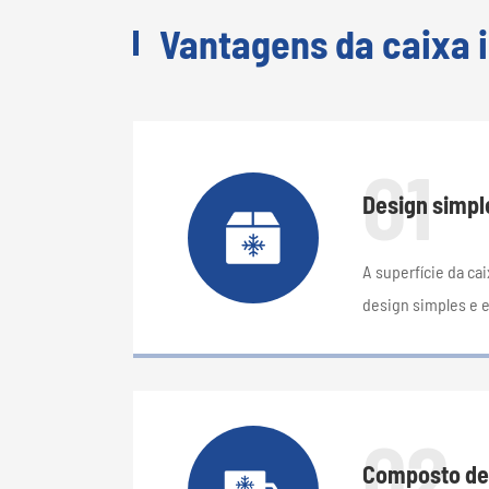
Vantagens da caixa i
01
Design simpl
A superfície da ca
design simples e 
02
Composto de