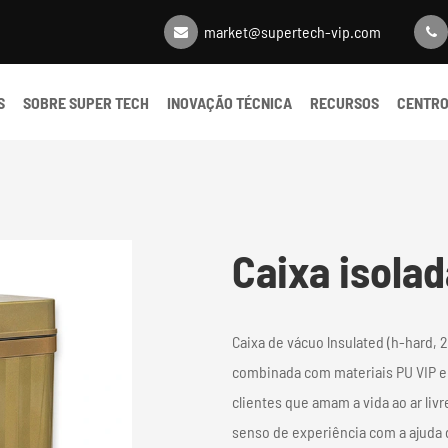
market@supertech-vip.com
S
SOBRE SUPER TECH
INOVAÇÃO TÉCNICA
RECURSOS
CENTRO
Caixa isolad
Caixa de vácuo lnsulated (h-hard, 
combinada com materiais PU VIP e 
clientes que amam a vida ao ar liv
senso de experiência com a ajuda