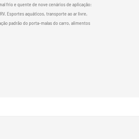
nal frio e quente de nove cenários de aplicação:
português
V. Esportes aquáticos, transporte ao ar livre,
العربية
ação padrão do porta-malas do carro, alimentos
Türkçe