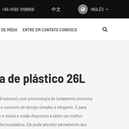
+86-0592-6199958
中文
INGLÊS
English
 DE MÍDIA
ENTRE EM CONTATO CONOSCO
日本語
한국어
français
a de plástico 26L
Deutsch
Español
26 volume), com a tecnologia de isolamento pioneira
italiano
o conceito de design simples e elegante. É para
re e móvel e estão dispostos a obter um melhor
русский
 da incubadora. Ele pode atender plenamente aos