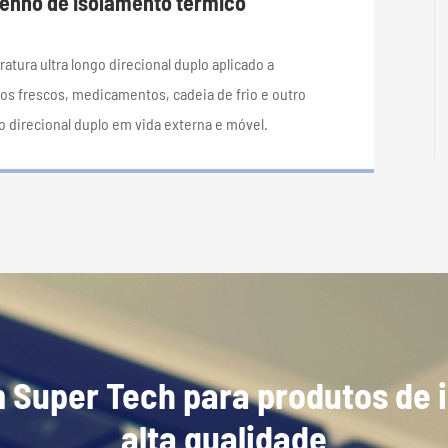
nho de isolamento térmico
atura ultra longo direcional duplo aplicado a
os frescos, medicamentos, cadeia de frio e outro
 direcional duplo em vida externa e móvel.
 Super Tech para produtos de 
alta qualidade