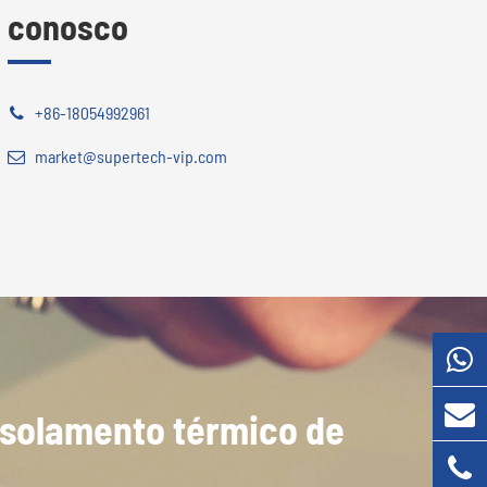
conosco
+86-18054992961
market@supertech-vip.com
isolamento térmico de