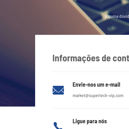
Alguma dúvid
Informações de con
Envie-nos um e-mail

market@supertech-vip.com
Ligue para nós
